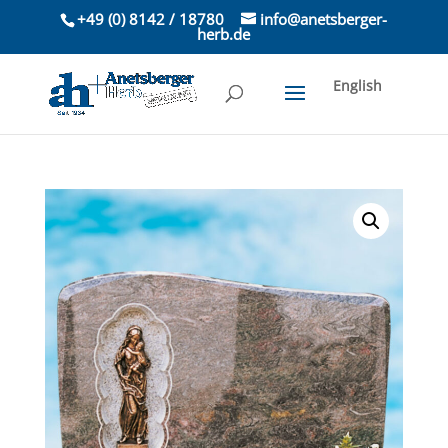
+49 (0) 8142 / 18780
info@anetsberger-
herb.de
English