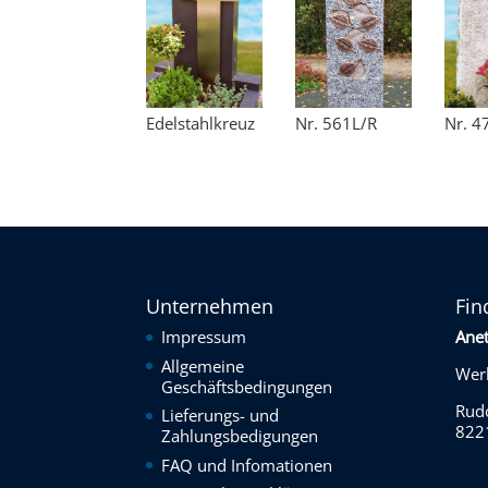
Edelstahlkreuz
Nr. 561L/R
Nr. 4
Unternehmen
Fin
Impressum
Ane
Allgemeine
Werk
Geschäftsbedingungen
Rudo
Lieferungs- und
822
Zahlungsbedigungen
FAQ und Infomationen