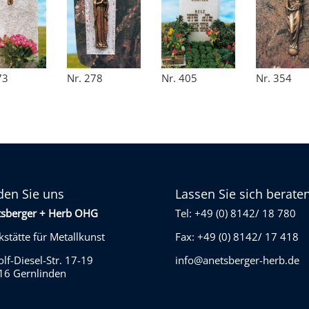
73
Nr. 278
Nr. 405
Nr. 354
den Sie uns
Lassen Sie sich berate
tsberger + Herb OHG
Tel: +49 (0) 8142/ 18 780
stätte für Metallkunst
Fax: +49 (0) 8142/ 17 418
lf-Diesel-Str. 17-19
info@anetsberger-herb.de
16 Gernlinden