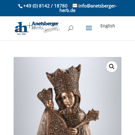
+49 (0) 8142 / 18780
info@anetsberger-
herb.de
English