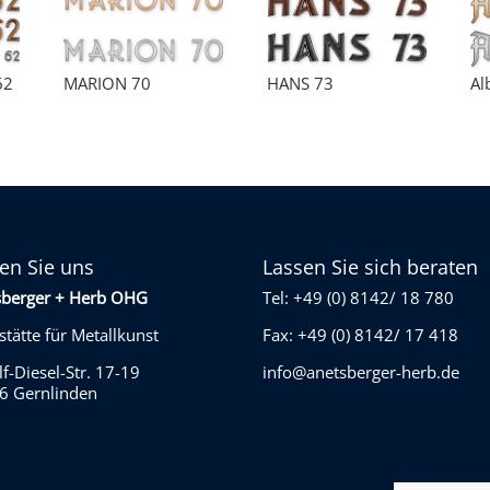
62
MARION 70
HANS 73
Al
en Sie uns
Lassen Sie sich beraten
sberger + Herb OHG
Tel: +49 (0) 8142/ 18 780
tätte für Metallkunst
Fax: +49 (0) 8142/ 17 418
f-Diesel-Str. 17-19
info@anetsberger-herb.de
6 Gernlinden