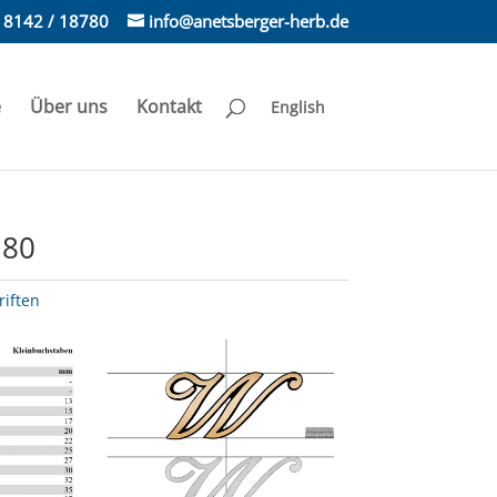
) 8142 / 18780
info@anetsberger-herb.de
e
Über uns
Kontakt
English
 80
riften