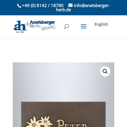
+49 (0) 8142 / 18780
info@anetsberger-
herb.de
English