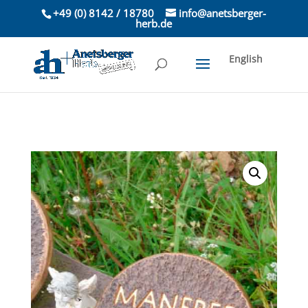
+49 (0) 8142 / 18780
info@anetsberger-
herb.de
English