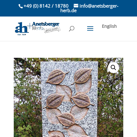
+49 (0) 8142 / 18780
info@anetsberger-
herb.de
English