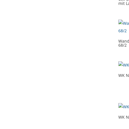
mit L
Wand
68/2
WK Nr
WK N