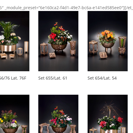
9.6″ _module_preset=“6e160ca2-f4d1-49e7-bc6a-e141ed585ee0″][/e
56/76 Lat. 76F
Set 655/Lat. 61
Set 654/Lat. 54