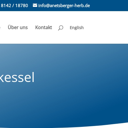
) 8142 / 18780
info@anetsberger-herb.de
e
Über uns
Kontakt
English
kessel