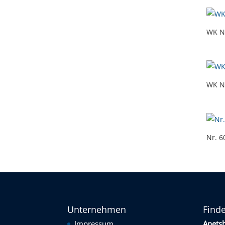
WK N
WK N
Nr. 6
Unternehmen
Find
Impressum
Anets