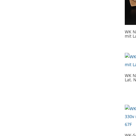
WK N
mit L
WK Nr
Lat. 
WK-Sc