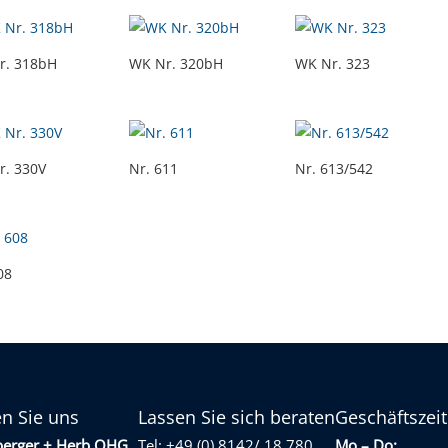
r. 318bH
WK Nr. 320bH
WK Nr. 323
r. 330V
Nr. 611
Nr. 613/542
08
en Sie uns
Lassen Sie sich beraten
Geschäftszei
berger + Herb OHG
Tel: +49 (0) 8142/ 18 780
Mo – Do: