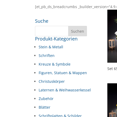
[et_pb_ds_breadcrumbs _builder_version=“4.
Suche
Produkt-Kategorien
Stein & Metall
Schriften
Kreuze & Symbole
Set 6
Figuren, Statuen & Wappen
Christuskörper
Laternen & Weihwasserkessel
Zubehör
Blätter
Schriftplatten & Schilder